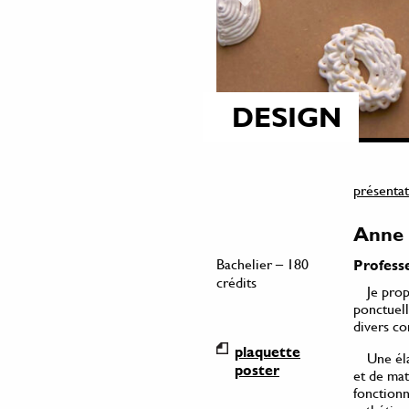
DESIGN
présentat
Anne 
Bachelier – 180
Professe
crédits
Je prop
ponctuell
divers co
plaquette
Une éla
poster
et de mat
fonctionn