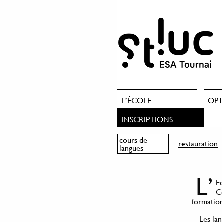
L’ÉCOLE
OP
INSCRIPTIONS
cours de
restauration
langues
L’
Ec
Co
formatio
Les la