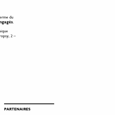
terme du
engagés
.
nique
opsy, 2 –
PARTENAIRES