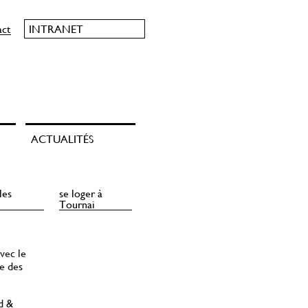
act
INTRANET
ACTUALITÉS
les
se loger à
Tournai
vec le
re des
d &