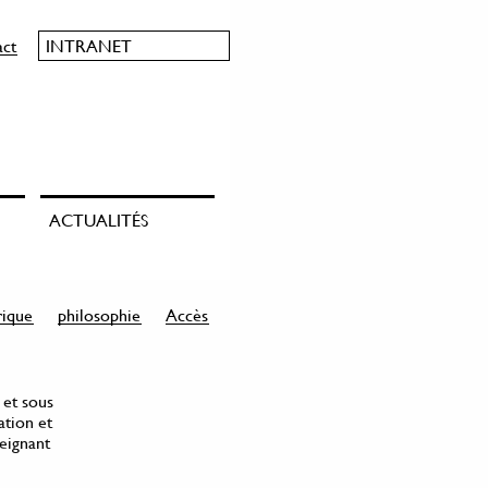
act
INTRANET
ACTUALITÉS
rique
philosophie
Accès
 et sous
ation et
seignant