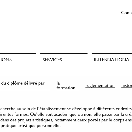
Cont
TIONS
SERVICES
INTERNATIONAL
 du diplôme délivré par
la
réglementation
histo
formation
echerche au sein de l’établissement se développe à différents endroits
férentes formes. Qu’elle soit académique ou non, elle passe par la cré
 dans des projets artistiques, notamment ceux portés par le corps en
 pratique artistique personnelle.