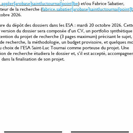
.appler[arobase]saintluctournai[point]be
) et/ou Fabrice Sabatier,
eur de la recherche (
fabrice.sabatier[arobase]saintluctournai[point]
tobre 2026.
ure du dépôt des dossiers dans les ESA : mardi 20 octobre 2026. Cett
version du dossier sera composée d’un CV, un portfolio synthétique
tention du projet de recherche (3 pages maximum) précisant le sujet, 
de recherche, la méthodologie, un budget provisoire, et quelques mot
du choix de l’ESA Saint-Luc Tournai comme porteuse du projet. Une
n de recherche étudiera le dossier et, s’il est accepté, accompagner
 dans la finalisation de son projet.