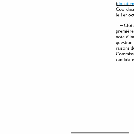
(
donatien
Coordinat
le 1er oc
– Clôt
première 
note d’in
question 
raisons 
Commissio
candidate