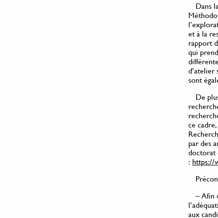
Dans l
Méthodolo
l’explora
et à la r
rapport d
qui prend
différent
d’atelier
sont égal
De plus
recherche
recherche
ce cadre,
Recherch
par des a
doctorat 
:
https://
Précon
– Afin 
l’adéquat
aux candi