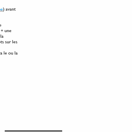
be
) avant
e
 + une
la
s sur les
a le ou la