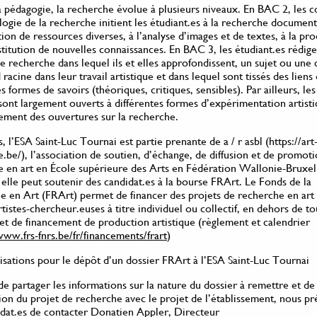
a pédagogie, la recherche évolue à plusieurs niveaux. En BAC 2, les c
gie de la recherche initient les étudiant.es à la recherche document
tion de ressources diverses, à l’analyse d’images et de textes, à la pr
estitution de nouvelles connaissances. En BAC 3, les étudiant.es rédig
e recherche dans lequel ils et elles approfondissent, un sujet ou une
 racine dans leur travail artistique et dans lequel sont tissés des liens
es formes de savoirs (théoriques, critiques, sensibles). Par ailleurs, le
 sont largement ouverts à différentes formes d’expérimentation artisti
ement des ouvertures sur la recherche.
, l’ESA Saint-Luc Tournai est partie prenante de a / r asbl (https://art
.be/), l’association de soutien, d’échange, de diffusion et de promoti
 en art en École supérieure des Arts en Fédération Wallonie-Bruxel
 elle peut soutenir des candidat.es à la bourse FRArt. Le Fonds de la
e en Art (FRArt) permet de financer des projets de recherche en ar
rtistes-chercheur.euses à titre individuel ou collectif, en dehors de to
et de financement de production artistique (règlement et calendrier
www.frs-fnrs.be/fr/financements/frart
)
isations pour le dépôt d’un dossier FRArt à l’ESA Saint-Luc Tournai
de partager les informations sur la nature du dossier à remettre et de 
ion du projet de recherche avec le projet de l’établissement, nous p
dat.es de contacter Donatien Appler, Directeur