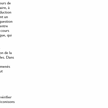
ours de
aire, à
oduction
ent un
 question
 entre
s cours
que, qui
-
on de la
les. Dans
t menés
ut
vérifier
réconisons